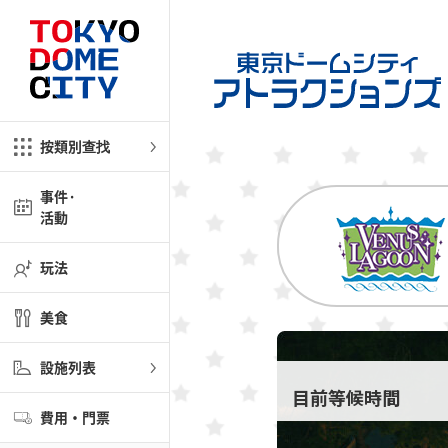
關閉返回
關閉返回
娛樂
按類別查找
tractions（遊樂園）
兒童
事件·
活動
秀
玩法
商店
！
美食
/ LaQua（綜合商業設
設施列表
LaQua（溫泉設施）
目前等候時間
費用・門票
施）商舖＆餐廳