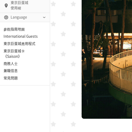
東京巨蛋城
使用權
Language
參觀指南地圖
International Guests
東京巨蛋城應用程式
東京巨蛋城卡
《Saison》
商務人士
棒球名人堂）
兼職信息
常見問題
lue-ing!」
r Lounge)