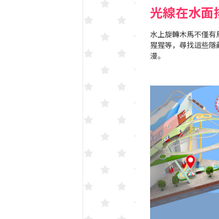
ORI！（室內運動設施）
光線在水面
水上旋轉木馬不僅有
猩猩等，尋找這些隱
漫。
食街）GO-FUN（美食
PORT（美食城）
塔奇」