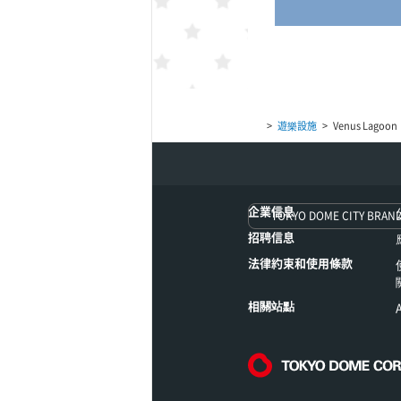
）
atre)
遊樂設施
Venus Lagoon
 後樂園（TCK 場外賽馬投注
企業信息
TOKYO DOME CITY BRAN
招聘信息
法律約束和使用條款
相關站點