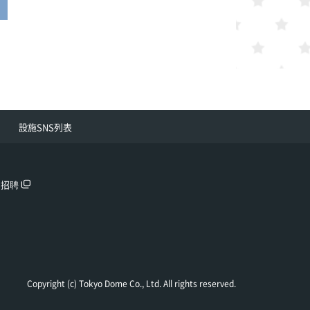
outube
設施SNS列表
團招聘
Copyright (c) Tokyo Dome Co., Ltd. All rights reserved.